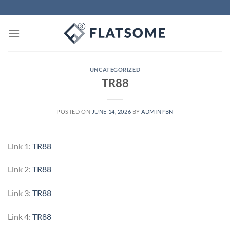
Skip
to
content
UNCATEGORIZED
TR88
POSTED ON
JUNE 14, 2026
BY
ADMINPBN
Link 1:
TR88
Link 2:
TR88
Link 3:
TR88
Link 4:
TR88