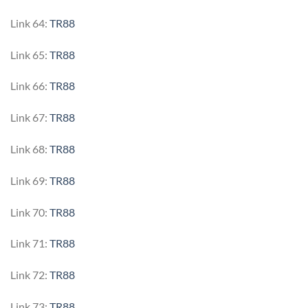
Link 64:
TR88
Link 65:
TR88
Link 66:
TR88
Link 67:
TR88
Link 68:
TR88
Link 69:
TR88
Link 70:
TR88
Link 71:
TR88
Link 72:
TR88
Link 73:
TR88