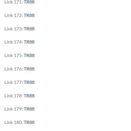
Link 171:
TR88
Link 172:
TR88
Link 173:
TR88
Link 174:
TR88
Link 175:
TR88
Link 176:
TR88
Link 177:
TR88
Link 178:
TR88
Link 179:
TR88
Link 180:
TR88