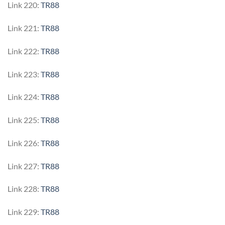
Link 220:
TR88
Link 221:
TR88
Link 222:
TR88
Link 223:
TR88
Link 224:
TR88
Link 225:
TR88
Link 226:
TR88
Link 227:
TR88
Link 228:
TR88
Link 229:
TR88