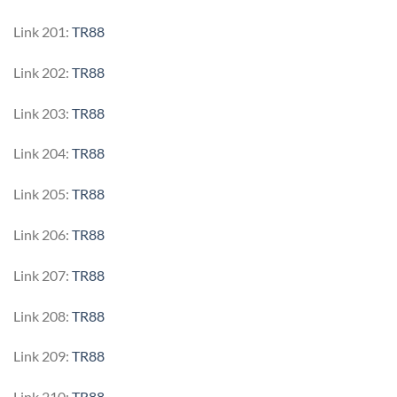
Link 201:
TR88
Link 202:
TR88
Link 203:
TR88
Link 204:
TR88
Link 205:
TR88
Link 206:
TR88
Link 207:
TR88
Link 208:
TR88
Link 209:
TR88
Link 210:
TR88