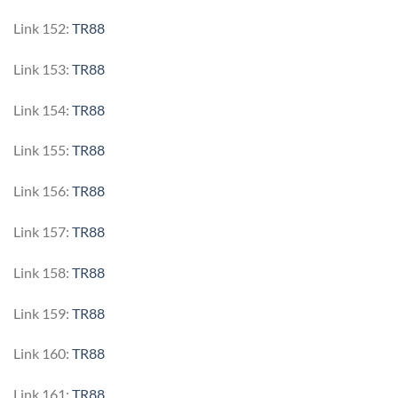
Link 152:
TR88
Link 153:
TR88
Link 154:
TR88
Link 155:
TR88
Link 156:
TR88
Link 157:
TR88
Link 158:
TR88
Link 159:
TR88
Link 160:
TR88
Link 161:
TR88