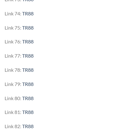
Link 74:
TR88
Link 75:
TR88
Link 76:
TR88
Link 77:
TR88
Link 78:
TR88
Link 79:
TR88
Link 80:
TR88
Link 81:
TR88
Link 82:
TR88