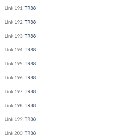
Link 191:
TR88
Link 192:
TR88
Link 193:
TR88
Link 194:
TR88
Link 195:
TR88
Link 196:
TR88
Link 197:
TR88
Link 198:
TR88
Link 199:
TR88
Link 200:
TR88