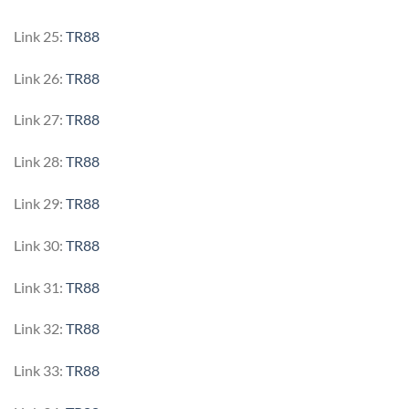
Link 25:
TR88
Link 26:
TR88
Link 27:
TR88
Link 28:
TR88
Link 29:
TR88
Link 30:
TR88
Link 31:
TR88
Link 32:
TR88
Link 33:
TR88