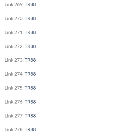
Link 269:
TR88
Link 270:
TR88
Link 271:
TR88
Link 272:
TR88
Link 273:
TR88
Link 274:
TR88
Link 275:
TR88
Link 276:
TR88
Link 277:
TR88
Link 278:
TR88