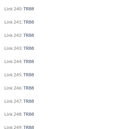
Link 240:
TR88
Link 241:
TR88
Link 242:
TR88
Link 243:
TR88
Link 244:
TR88
Link 245:
TR88
Link 246:
TR88
Link 247:
TR88
Link 248:
TR88
Link 249:
TR88