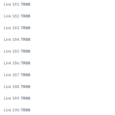
Link 181:
TR88
Link 182:
TR88
Link 183:
TR88
Link 184:
TR88
Link 185:
TR88
Link 186:
TR88
Link 187:
TR88
Link 188:
TR88
Link 189:
TR88
Link 190:
TR88