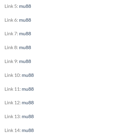
Link 5:
mu88
Link 6:
mu88
Link 7:
mu88
Link 8:
mu88
Link 9:
mu88
Link 10:
mu88
Link 11:
mu88
Link 12:
mu88
Link 13:
mu88
Link 14:
mu88