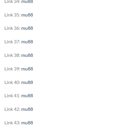
Link 34:
mu88
Link 35:
mu88
Link 36:
mu88
Link 37:
mu88
Link 38:
mu88
Link 39:
mu88
Link 40:
mu88
Link 41:
mu88
Link 42:
mu88
Link 43:
mu88