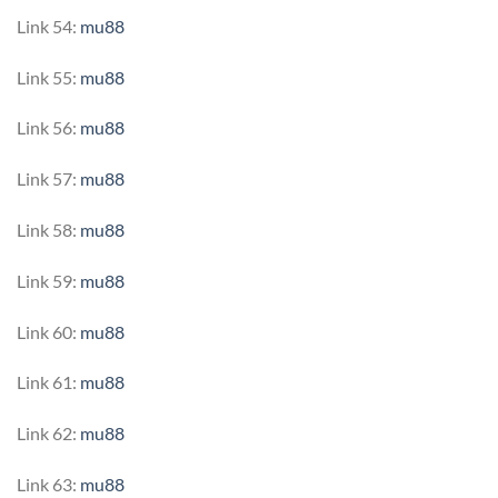
Link 54:
mu88
Link 55:
mu88
Link 56:
mu88
Link 57:
mu88
Link 58:
mu88
Link 59:
mu88
Link 60:
mu88
Link 61:
mu88
Link 62:
mu88
Link 63:
mu88