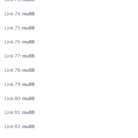
Link 74:
mu88
Link 75:
mu88
Link 76:
mu88
Link 77:
mu88
Link 78:
mu88
Link 79:
mu88
Link 80:
mu88
Link 81:
mu88
Link 82:
mu88