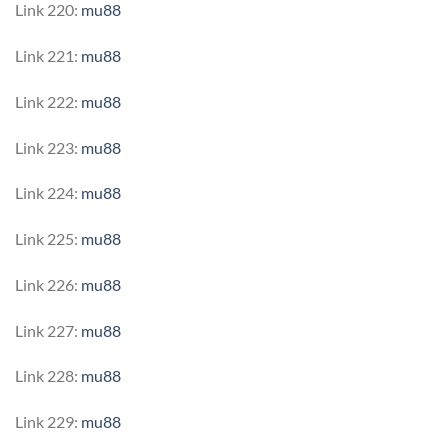
Link 220:
mu88
Link 221:
mu88
Link 222:
mu88
Link 223:
mu88
Link 224:
mu88
Link 225:
mu88
Link 226:
mu88
Link 227:
mu88
Link 228:
mu88
Link 229:
mu88