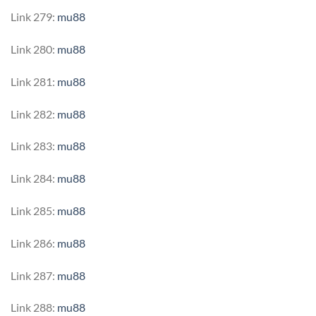
Link 279:
mu88
Link 280:
mu88
Link 281:
mu88
Link 282:
mu88
Link 283:
mu88
Link 284:
mu88
Link 285:
mu88
Link 286:
mu88
Link 287:
mu88
Link 288:
mu88