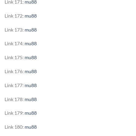
Link 171:
mu88
Link 172:
mu88
Link 173:
mu88
Link 174:
mu88
Link 175:
mu88
Link 176:
mu88
Link 177:
mu88
Link 178:
mu88
Link 179:
mu88
Link 180:
mu88