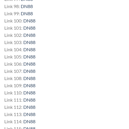
Link 98:
DN88
Link 99:
DN88
Link 100:
DN88
Link 101:
DN88
Link 102:
DN88
Link 103:
DN88
Link 104:
DN88
Link 105:
DN88
Link 106:
DN88
Link 107:
DN88
Link 108:
DN88
Link 109:
DN88
Link 110:
DN88
Link 111:
DN88
Link 112:
DN88
Link 113:
DN88
Link 114:
DN88
Link 115:
DN88