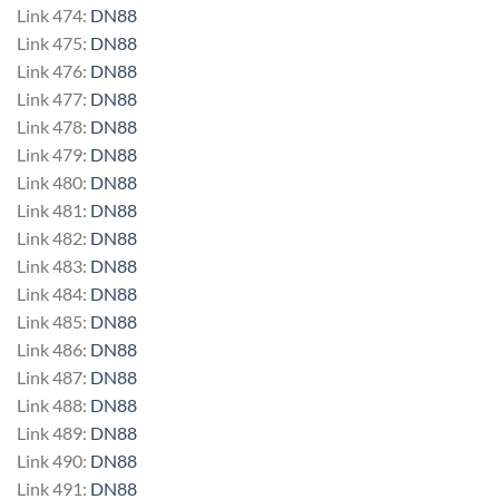
Link 474:
DN88
Link 475:
DN88
Link 476:
DN88
Link 477:
DN88
Link 478:
DN88
Link 479:
DN88
Link 480:
DN88
Link 481:
DN88
Link 482:
DN88
Link 483:
DN88
Link 484:
DN88
Link 485:
DN88
Link 486:
DN88
Link 487:
DN88
Link 488:
DN88
Link 489:
DN88
Link 490:
DN88
Link 491:
DN88