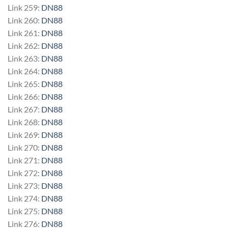
Link 259:
DN88
Link 260:
DN88
Link 261:
DN88
Link 262:
DN88
Link 263:
DN88
Link 264:
DN88
Link 265:
DN88
Link 266:
DN88
Link 267:
DN88
Link 268:
DN88
Link 269:
DN88
Link 270:
DN88
Link 271:
DN88
Link 272:
DN88
Link 273:
DN88
Link 274:
DN88
Link 275:
DN88
Link 276:
DN88