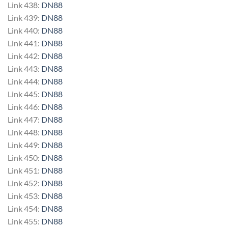
Link 438:
DN88
Link 439:
DN88
Link 440:
DN88
Link 441:
DN88
Link 442:
DN88
Link 443:
DN88
Link 444:
DN88
Link 445:
DN88
Link 446:
DN88
Link 447:
DN88
Link 448:
DN88
Link 449:
DN88
Link 450:
DN88
Link 451:
DN88
Link 452:
DN88
Link 453:
DN88
Link 454:
DN88
Link 455:
DN88