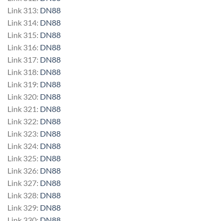
Link 313:
DN88
Link 314:
DN88
Link 315:
DN88
Link 316:
DN88
Link 317:
DN88
Link 318:
DN88
Link 319:
DN88
Link 320:
DN88
Link 321:
DN88
Link 322:
DN88
Link 323:
DN88
Link 324:
DN88
Link 325:
DN88
Link 326:
DN88
Link 327:
DN88
Link 328:
DN88
Link 329:
DN88
Link 330:
DN88