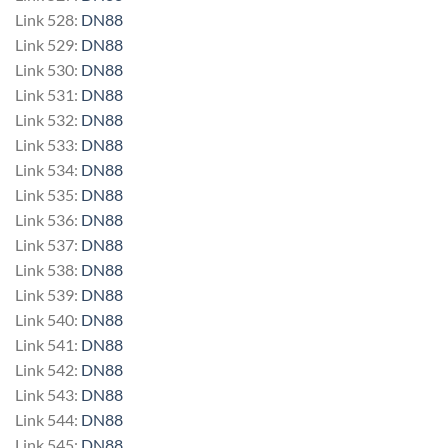
Link 528:
DN88
Link 529:
DN88
Link 530:
DN88
Link 531:
DN88
Link 532:
DN88
Link 533:
DN88
Link 534:
DN88
Link 535:
DN88
Link 536:
DN88
Link 537:
DN88
Link 538:
DN88
Link 539:
DN88
Link 540:
DN88
Link 541:
DN88
Link 542:
DN88
Link 543:
DN88
Link 544:
DN88
Link 545:
DN88