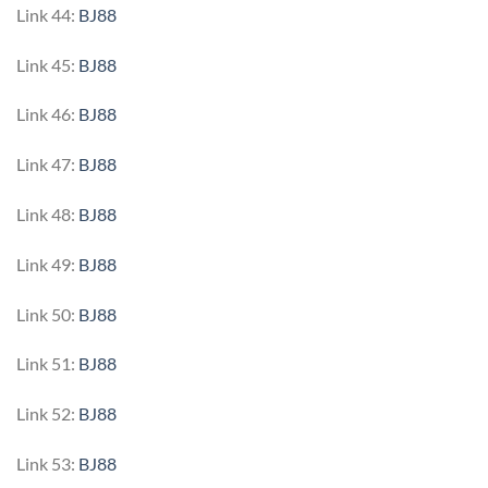
Link 44:
BJ88
Link 45:
BJ88
Link 46:
BJ88
Link 47:
BJ88
Link 48:
BJ88
Link 49:
BJ88
Link 50:
BJ88
Link 51:
BJ88
Link 52:
BJ88
Link 53:
BJ88