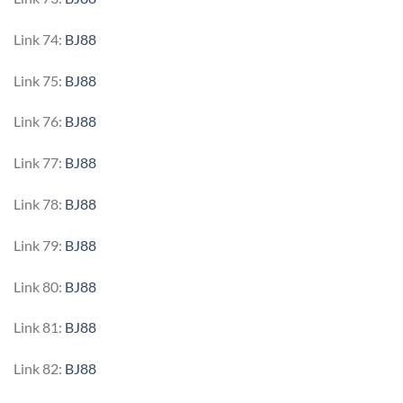
Link 74:
BJ88
Link 75:
BJ88
Link 76:
BJ88
Link 77:
BJ88
Link 78:
BJ88
Link 79:
BJ88
Link 80:
BJ88
Link 81:
BJ88
Link 82:
BJ88