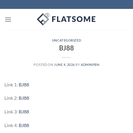
Skip
to
content
UNCATEGORIZED
BJ88
POSTED ON
JUNE 4, 2026
BY
ADMINPBN
Link 1:
BJ88
Link 2:
BJ88
Link 3:
BJ88
Link 4:
BJ88