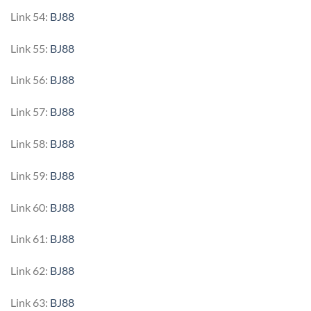
Link 54:
BJ88
Link 55:
BJ88
Link 56:
BJ88
Link 57:
BJ88
Link 58:
BJ88
Link 59:
BJ88
Link 60:
BJ88
Link 61:
BJ88
Link 62:
BJ88
Link 63:
BJ88