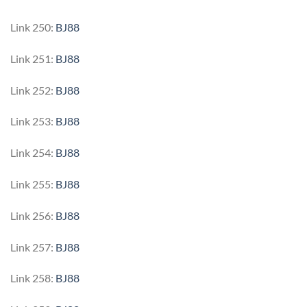
Link 250:
BJ88
Link 251:
BJ88
Link 252:
BJ88
Link 253:
BJ88
Link 254:
BJ88
Link 255:
BJ88
Link 256:
BJ88
Link 257:
BJ88
Link 258:
BJ88