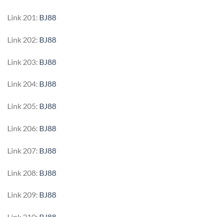
Link 201:
BJ88
Link 202:
BJ88
Link 203:
BJ88
Link 204:
BJ88
Link 205:
BJ88
Link 206:
BJ88
Link 207:
BJ88
Link 208:
BJ88
Link 209:
BJ88
Link 210:
BJ88