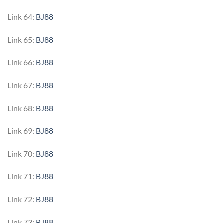
Link 64:
BJ88
Link 65:
BJ88
Link 66:
BJ88
Link 67:
BJ88
Link 68:
BJ88
Link 69:
BJ88
Link 70:
BJ88
Link 71:
BJ88
Link 72:
BJ88
Link 73:
BJ88