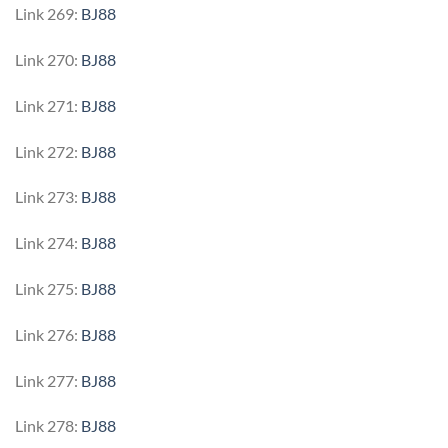
Link 269:
BJ88
Link 270:
BJ88
Link 271:
BJ88
Link 272:
BJ88
Link 273:
BJ88
Link 274:
BJ88
Link 275:
BJ88
Link 276:
BJ88
Link 277:
BJ88
Link 278:
BJ88