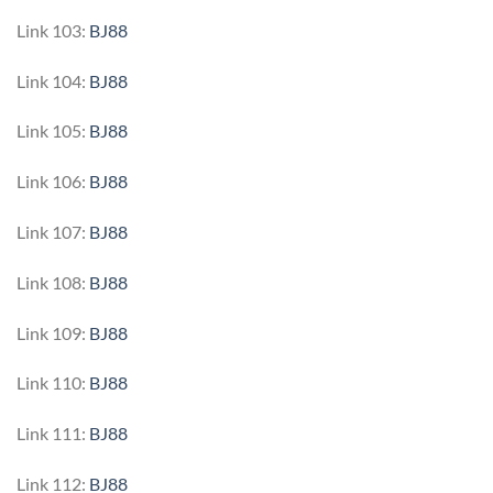
Link 103:
BJ88
Link 104:
BJ88
Link 105:
BJ88
Link 106:
BJ88
Link 107:
BJ88
Link 108:
BJ88
Link 109:
BJ88
Link 110:
BJ88
Link 111:
BJ88
Link 112:
BJ88