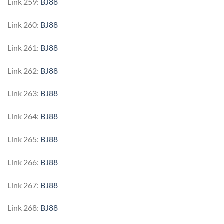
Link 259:
BJ88
Link 260:
BJ88
Link 261:
BJ88
Link 262:
BJ88
Link 263:
BJ88
Link 264:
BJ88
Link 265:
BJ88
Link 266:
BJ88
Link 267:
BJ88
Link 268:
BJ88