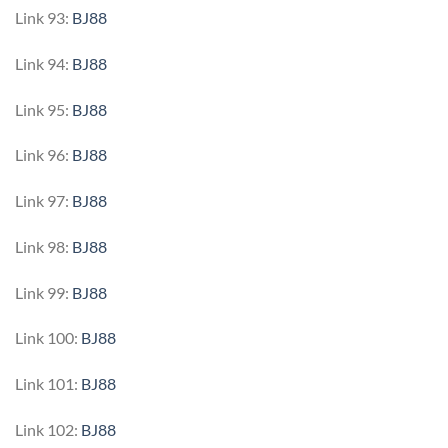
Link 93:
BJ88
Link 94:
BJ88
Link 95:
BJ88
Link 96:
BJ88
Link 97:
BJ88
Link 98:
BJ88
Link 99:
BJ88
Link 100:
BJ88
Link 101:
BJ88
Link 102:
BJ88