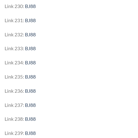
Link 230:
BJ88
Link 231:
BJ88
Link 232:
BJ88
Link 233:
BJ88
Link 234:
BJ88
Link 235:
BJ88
Link 236:
BJ88
Link 237:
BJ88
Link 238:
BJ88
Link 239:
BJ88