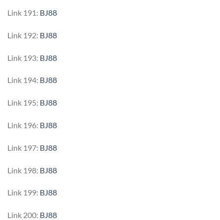
Link 191:
BJ88
Link 192:
BJ88
Link 193:
BJ88
Link 194:
BJ88
Link 195:
BJ88
Link 196:
BJ88
Link 197:
BJ88
Link 198:
BJ88
Link 199:
BJ88
Link 200:
BJ88