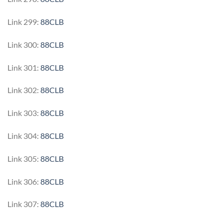
Link 299:
88CLB
Link 300:
88CLB
Link 301:
88CLB
Link 302:
88CLB
Link 303:
88CLB
Link 304:
88CLB
Link 305:
88CLB
Link 306:
88CLB
Link 307:
88CLB