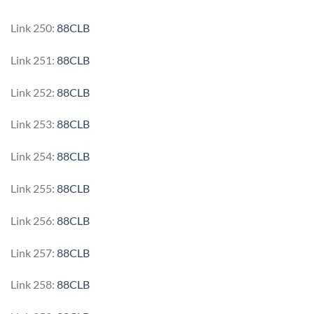
Link 250:
88CLB
Link 251:
88CLB
Link 252:
88CLB
Link 253:
88CLB
Link 254:
88CLB
Link 255:
88CLB
Link 256:
88CLB
Link 257:
88CLB
Link 258:
88CLB