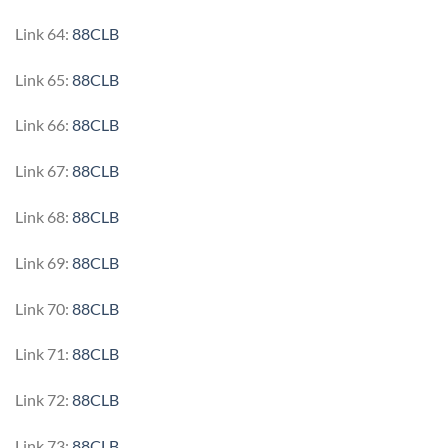
Link 64:
88CLB
Link 65:
88CLB
Link 66:
88CLB
Link 67:
88CLB
Link 68:
88CLB
Link 69:
88CLB
Link 70:
88CLB
Link 71:
88CLB
Link 72:
88CLB
Link 73:
88CLB