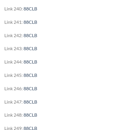
Link 240:
88CLB
Link 241:
88CLB
Link 242:
88CLB
Link 243:
88CLB
Link 244:
88CLB
Link 245:
88CLB
Link 246:
88CLB
Link 247:
88CLB
Link 248:
88CLB
Link 249:
88CLB