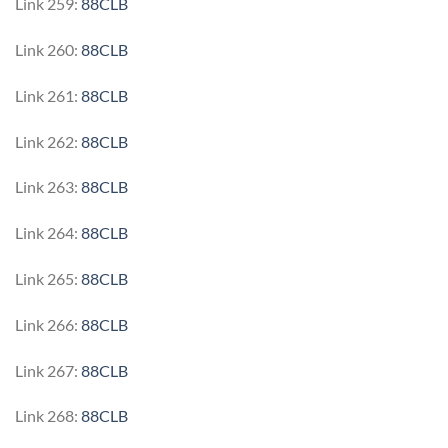
Link 259:
88CLB
Link 260:
88CLB
Link 261:
88CLB
Link 262:
88CLB
Link 263:
88CLB
Link 264:
88CLB
Link 265:
88CLB
Link 266:
88CLB
Link 267:
88CLB
Link 268:
88CLB