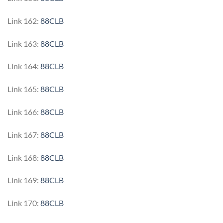
Link 162:
88CLB
Link 163:
88CLB
Link 164:
88CLB
Link 165:
88CLB
Link 166:
88CLB
Link 167:
88CLB
Link 168:
88CLB
Link 169:
88CLB
Link 170:
88CLB