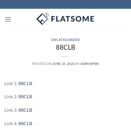
Skip
to
content
UNCATEGORIZED
88CLB
POSTED ON
JUNE 22, 2026
BY
ADMINPBN
Link 1:
88CLB
Link 2:
88CLB
Link 3:
88CLB
Link 4:
88CLB