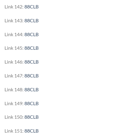
Link 142:
88CLB
Link 143:
88CLB
Link 144:
88CLB
Link 145:
88CLB
Link 146:
88CLB
Link 147:
88CLB
Link 148:
88CLB
Link 149:
88CLB
Link 150:
88CLB
Link 151:
88CLB