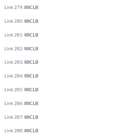
Link 279:
88CLB
Link 280:
88CLB
Link 281:
88CLB
Link 282:
88CLB
Link 283:
88CLB
Link 284:
88CLB
Link 285:
88CLB
Link 286:
88CLB
Link 287:
88CLB
Link 288:
88CLB