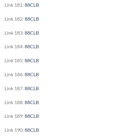
Link 181:
88CLB
Link 182:
88CLB
Link 183:
88CLB
Link 184:
88CLB
Link 185:
88CLB
Link 186:
88CLB
Link 187:
88CLB
Link 188:
88CLB
Link 189:
88CLB
Link 190:
88CLB