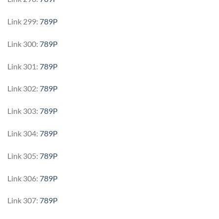
Link 299:
789P
Link 300:
789P
Link 301:
789P
Link 302:
789P
Link 303:
789P
Link 304:
789P
Link 305:
789P
Link 306:
789P
Link 307:
789P