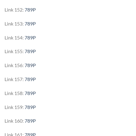
Link 152:
789P
Link 153:
789P
Link 154:
789P
Link 155:
789P
Link 156:
789P
Link 157:
789P
Link 158:
789P
Link 159:
789P
Link 160:
789P
Link 161:
789P