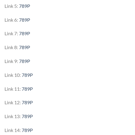
Link 5:
789P
Link 6:
789P
Link 7:
789P
Link 8:
789P
Link 9:
789P
Link 10:
789P
Link 11:
789P
Link 12:
789P
Link 13:
789P
Link 14:
789P