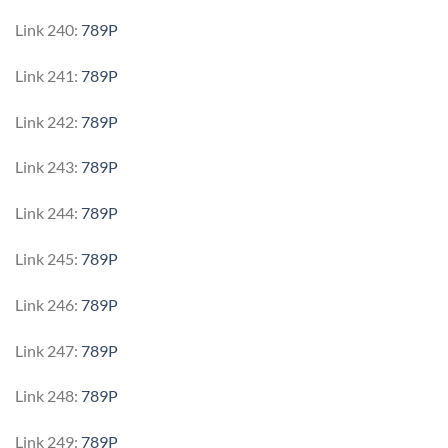
Link 240:
789P
Link 241:
789P
Link 242:
789P
Link 243:
789P
Link 244:
789P
Link 245:
789P
Link 246:
789P
Link 247:
789P
Link 248:
789P
Link 249:
789P