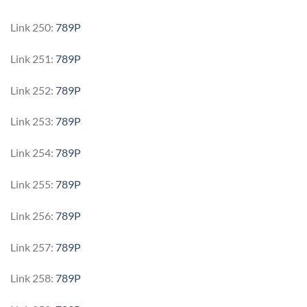
Link 250:
789P
Link 251:
789P
Link 252:
789P
Link 253:
789P
Link 254:
789P
Link 255:
789P
Link 256:
789P
Link 257:
789P
Link 258:
789P