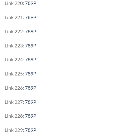
Link 220:
789P
Link 221:
789P
Link 222:
789P
Link 223:
789P
Link 224:
789P
Link 225:
789P
Link 226:
789P
Link 227:
789P
Link 228:
789P
Link 229:
789P