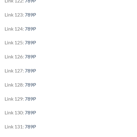
Link 122:
789P
Link 123:
789P
Link 124:
789P
Link 125:
789P
Link 126:
789P
Link 127:
789P
Link 128:
789P
Link 129:
789P
Link 130:
789P
Link 131:
789P