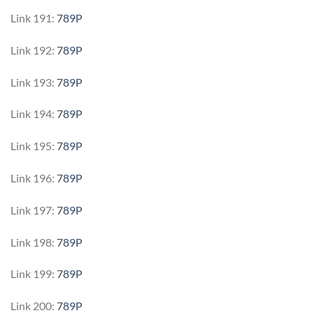
Link 191:
789P
Link 192:
789P
Link 193:
789P
Link 194:
789P
Link 195:
789P
Link 196:
789P
Link 197:
789P
Link 198:
789P
Link 199:
789P
Link 200:
789P