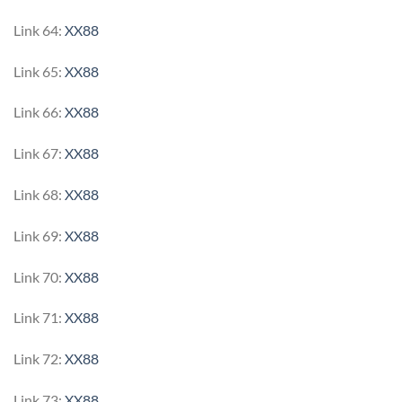
Link 64:
XX88
Link 65:
XX88
Link 66:
XX88
Link 67:
XX88
Link 68:
XX88
Link 69:
XX88
Link 70:
XX88
Link 71:
XX88
Link 72:
XX88
Link 73:
XX88