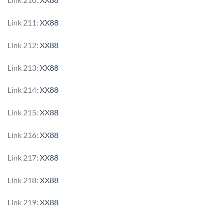
Link 211:
XX88
Link 212:
XX88
Link 213:
XX88
Link 214:
XX88
Link 215:
XX88
Link 216:
XX88
Link 217:
XX88
Link 218:
XX88
Link 219:
XX88