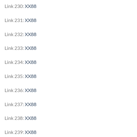
Link 230:
XX88
Link 231:
XX88
Link 232:
XX88
Link 233:
XX88
Link 234:
XX88
Link 235:
XX88
Link 236:
XX88
Link 237:
XX88
Link 238:
XX88
Link 239:
XX88