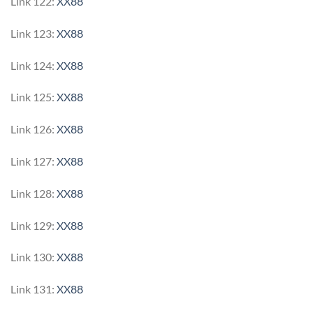
Link 122:
XX88
Link 123:
XX88
Link 124:
XX88
Link 125:
XX88
Link 126:
XX88
Link 127:
XX88
Link 128:
XX88
Link 129:
XX88
Link 130:
XX88
Link 131:
XX88