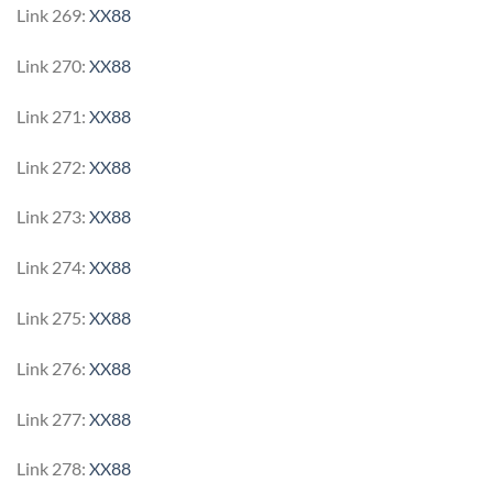
Link 269:
XX88
Link 270:
XX88
Link 271:
XX88
Link 272:
XX88
Link 273:
XX88
Link 274:
XX88
Link 275:
XX88
Link 276:
XX88
Link 277:
XX88
Link 278:
XX88