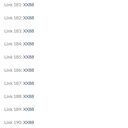
Link 181:
XX88
Link 182:
XX88
Link 183:
XX88
Link 184:
XX88
Link 185:
XX88
Link 186:
XX88
Link 187:
XX88
Link 188:
XX88
Link 189:
XX88
Link 190:
XX88