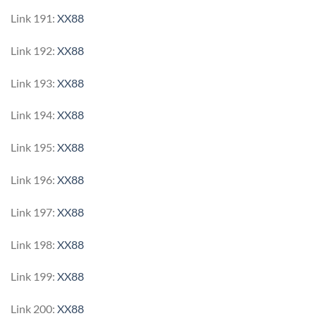
Link 191:
XX88
Link 192:
XX88
Link 193:
XX88
Link 194:
XX88
Link 195:
XX88
Link 196:
XX88
Link 197:
XX88
Link 198:
XX88
Link 199:
XX88
Link 200:
XX88