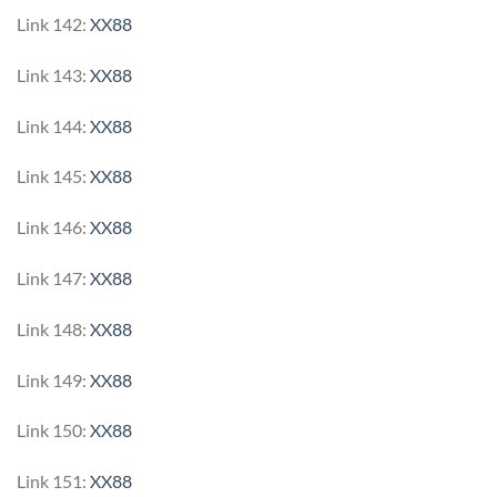
Link 142:
XX88
Link 143:
XX88
Link 144:
XX88
Link 145:
XX88
Link 146:
XX88
Link 147:
XX88
Link 148:
XX88
Link 149:
XX88
Link 150:
XX88
Link 151:
XX88