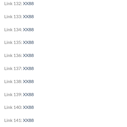
Link 132:
XX88
Link 133:
XX88
Link 134:
XX88
Link 135:
XX88
Link 136:
XX88
Link 137:
XX88
Link 138:
XX88
Link 139:
XX88
Link 140:
XX88
Link 141:
XX88