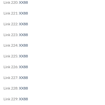
Link 220:
XX88
Link 221:
XX88
Link 222:
XX88
Link 223:
XX88
Link 224:
XX88
Link 225:
XX88
Link 226:
XX88
Link 227:
XX88
Link 228:
XX88
Link 229:
XX88