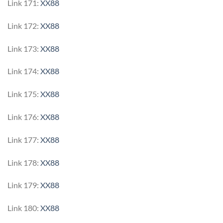
Link 171:
XX88
Link 172:
XX88
Link 173:
XX88
Link 174:
XX88
Link 175:
XX88
Link 176:
XX88
Link 177:
XX88
Link 178:
XX88
Link 179:
XX88
Link 180:
XX88