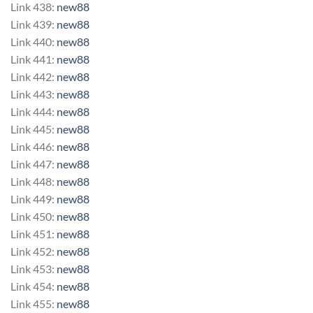
Link 438:
new88
Link 439:
new88
Link 440:
new88
Link 441:
new88
Link 442:
new88
Link 443:
new88
Link 444:
new88
Link 445:
new88
Link 446:
new88
Link 447:
new88
Link 448:
new88
Link 449:
new88
Link 450:
new88
Link 451:
new88
Link 452:
new88
Link 453:
new88
Link 454:
new88
Link 455:
new88