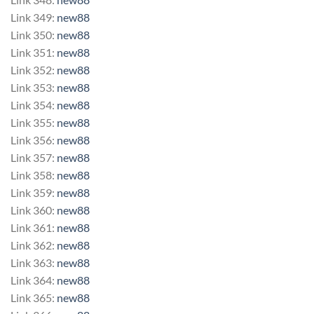
Link 349:
new88
Link 350:
new88
Link 351:
new88
Link 352:
new88
Link 353:
new88
Link 354:
new88
Link 355:
new88
Link 356:
new88
Link 357:
new88
Link 358:
new88
Link 359:
new88
Link 360:
new88
Link 361:
new88
Link 362:
new88
Link 363:
new88
Link 364:
new88
Link 365:
new88