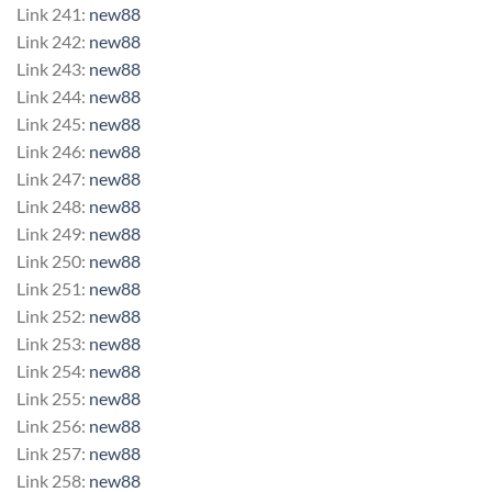
Link 241:
new88
Link 242:
new88
Link 243:
new88
Link 244:
new88
Link 245:
new88
Link 246:
new88
Link 247:
new88
Link 248:
new88
Link 249:
new88
Link 250:
new88
Link 251:
new88
Link 252:
new88
Link 253:
new88
Link 254:
new88
Link 255:
new88
Link 256:
new88
Link 257:
new88
Link 258:
new88