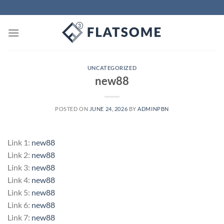
Skip
to
content
UNCATEGORIZED
new88
POSTED ON
JUNE 24, 2026
BY
ADMINPBN
Link 1:
new88
Link 2:
new88
Link 3:
new88
Link 4:
new88
Link 5:
new88
Link 6:
new88
Link 7:
new88