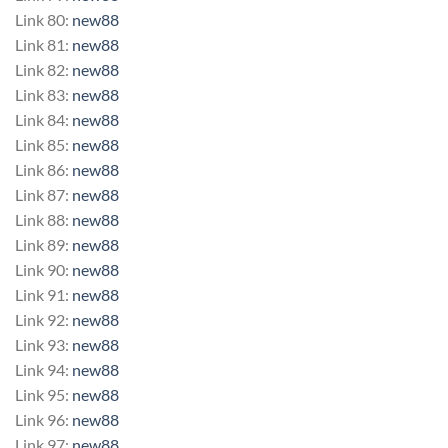
Link 80:
new88
Link 81:
new88
Link 82:
new88
Link 83:
new88
Link 84:
new88
Link 85:
new88
Link 86:
new88
Link 87:
new88
Link 88:
new88
Link 89:
new88
Link 90:
new88
Link 91:
new88
Link 92:
new88
Link 93:
new88
Link 94:
new88
Link 95:
new88
Link 96:
new88
Link 97:
new88