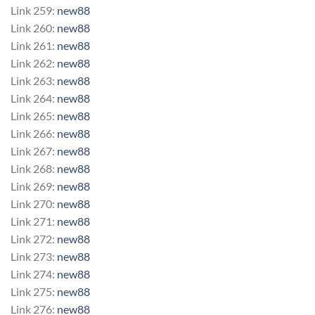
Link 259:
new88
Link 260:
new88
Link 261:
new88
Link 262:
new88
Link 263:
new88
Link 264:
new88
Link 265:
new88
Link 266:
new88
Link 267:
new88
Link 268:
new88
Link 269:
new88
Link 270:
new88
Link 271:
new88
Link 272:
new88
Link 273:
new88
Link 274:
new88
Link 275:
new88
Link 276:
new88