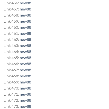
Link 456:
new88
Link 457:
new88
Link 458:
new88
Link 459:
new88
Link 460:
new88
Link 461:
new88
Link 462:
new88
Link 463:
new88
Link 464:
new88
Link 465:
new88
Link 466:
new88
Link 467:
new88
Link 468:
new88
Link 469:
new88
Link 470:
new88
Link 471:
new88
Link 472:
new88
Link 473:
new88