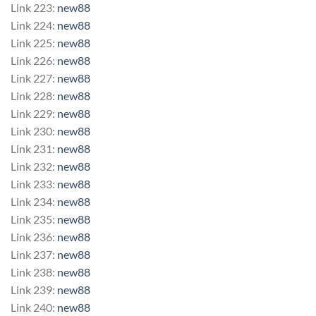
Link 223:
new88
Link 224:
new88
Link 225:
new88
Link 226:
new88
Link 227:
new88
Link 228:
new88
Link 229:
new88
Link 230:
new88
Link 231:
new88
Link 232:
new88
Link 233:
new88
Link 234:
new88
Link 235:
new88
Link 236:
new88
Link 237:
new88
Link 238:
new88
Link 239:
new88
Link 240:
new88