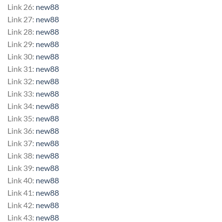
Link 26:
new88
Link 27:
new88
Link 28:
new88
Link 29:
new88
Link 30:
new88
Link 31:
new88
Link 32:
new88
Link 33:
new88
Link 34:
new88
Link 35:
new88
Link 36:
new88
Link 37:
new88
Link 38:
new88
Link 39:
new88
Link 40:
new88
Link 41:
new88
Link 42:
new88
Link 43:
new88