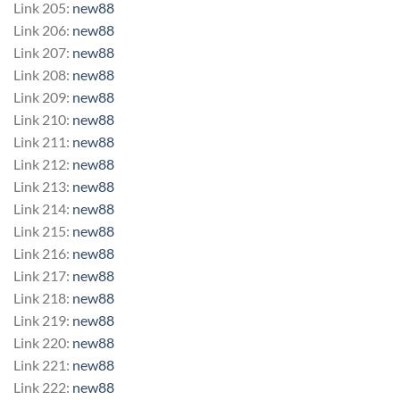
Link 205:
new88
Link 206:
new88
Link 207:
new88
Link 208:
new88
Link 209:
new88
Link 210:
new88
Link 211:
new88
Link 212:
new88
Link 213:
new88
Link 214:
new88
Link 215:
new88
Link 216:
new88
Link 217:
new88
Link 218:
new88
Link 219:
new88
Link 220:
new88
Link 221:
new88
Link 222:
new88