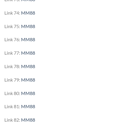
Link 74:
MM88
Link 75:
MM88
Link 76:
MM88
Link 77:
MM88
Link 78:
MM88
Link 79:
MM88
Link 80:
MM88
Link 81:
MM88
Link 82:
MM88