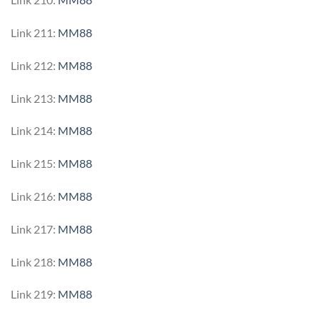
Link 211:
MM88
Link 212:
MM88
Link 213:
MM88
Link 214:
MM88
Link 215:
MM88
Link 216:
MM88
Link 217:
MM88
Link 218:
MM88
Link 219:
MM88