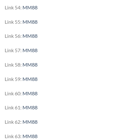
Link 54:
MM88
Link 55:
MM88
Link 56:
MM88
Link 57:
MM88
Link 58:
MM88
Link 59:
MM88
Link 60:
MM88
Link 61:
MM88
Link 62:
MM88
Link 63:
MM88