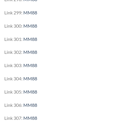
Link 299:
MM88
Link 300:
MM88
Link 301:
MM88
Link 302:
MM88
Link 303:
MM88
Link 304:
MM88
Link 305:
MM88
Link 306:
MM88
Link 307:
MM88