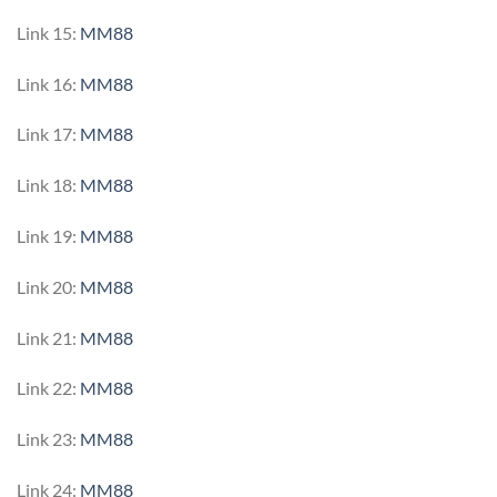
Link 15:
MM88
Link 16:
MM88
Link 17:
MM88
Link 18:
MM88
Link 19:
MM88
Link 20:
MM88
Link 21:
MM88
Link 22:
MM88
Link 23:
MM88
Link 24:
MM88