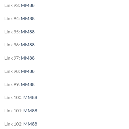
Link 93:
MM88
Link 94:
MM88
Link 95:
MM88
Link 96:
MM88
Link 97:
MM88
Link 98:
MM88
Link 99:
MM88
Link 100:
MM88
Link 101:
MM88
Link 102:
MM88