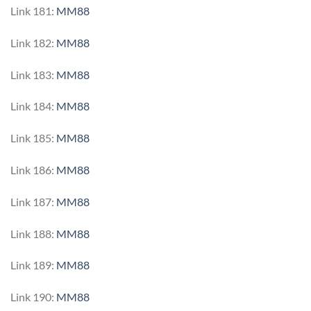
Link 181:
MM88
Link 182:
MM88
Link 183:
MM88
Link 184:
MM88
Link 185:
MM88
Link 186:
MM88
Link 187:
MM88
Link 188:
MM88
Link 189:
MM88
Link 190:
MM88