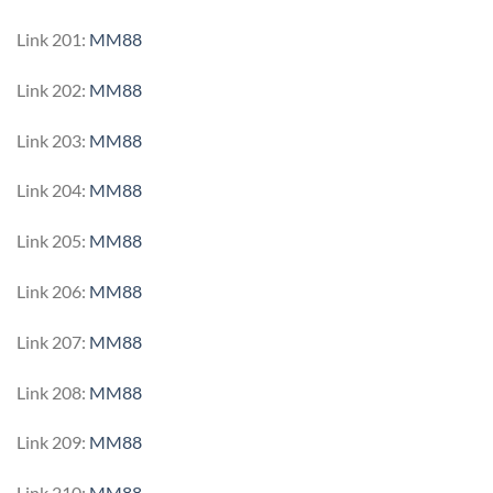
Link 201:
MM88
Link 202:
MM88
Link 203:
MM88
Link 204:
MM88
Link 205:
MM88
Link 206:
MM88
Link 207:
MM88
Link 208:
MM88
Link 209:
MM88
Link 210:
MM88