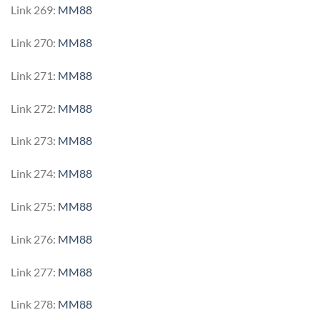
Link 269:
MM88
Link 270:
MM88
Link 271:
MM88
Link 272:
MM88
Link 273:
MM88
Link 274:
MM88
Link 275:
MM88
Link 276:
MM88
Link 277:
MM88
Link 278:
MM88