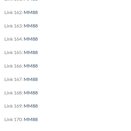
Link 162:
MM88
Link 163:
MM88
Link 164:
MM88
Link 165:
MM88
Link 166:
MM88
Link 167:
MM88
Link 168:
MM88
Link 169:
MM88
Link 170:
MM88