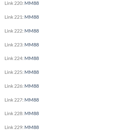
Link 220:
MM88
Link 221:
MM88
Link 222:
MM88
Link 223:
MM88
Link 224:
MM88
Link 225:
MM88
Link 226:
MM88
Link 227:
MM88
Link 228:
MM88
Link 229:
MM88