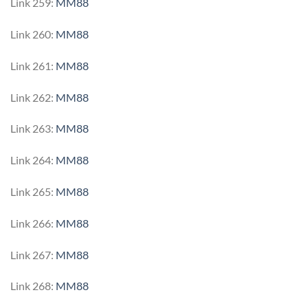
Link 259:
MM88
Link 260:
MM88
Link 261:
MM88
Link 262:
MM88
Link 263:
MM88
Link 264:
MM88
Link 265:
MM88
Link 266:
MM88
Link 267:
MM88
Link 268:
MM88