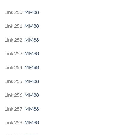
Link 250:
MM88
Link 251:
MM88
Link 252:
MM88
Link 253:
MM88
Link 254:
MM88
Link 255:
MM88
Link 256:
MM88
Link 257:
MM88
Link 258:
MM88