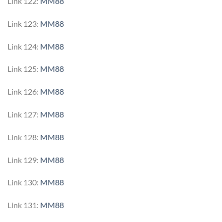
Link 122:
MM88
Link 123:
MM88
Link 124:
MM88
Link 125:
MM88
Link 126:
MM88
Link 127:
MM88
Link 128:
MM88
Link 129:
MM88
Link 130:
MM88
Link 131:
MM88