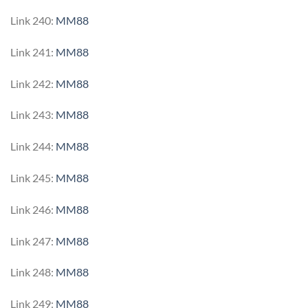
Link 240:
MM88
Link 241:
MM88
Link 242:
MM88
Link 243:
MM88
Link 244:
MM88
Link 245:
MM88
Link 246:
MM88
Link 247:
MM88
Link 248:
MM88
Link 249:
MM88