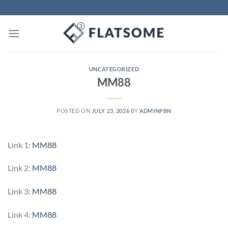
Skip
to
content
UNCATEGORIZED
MM88
POSTED ON
JULY 23, 2026
BY
ADMINPBN
Link 1:
MM88
Link 2:
MM88
Link 3:
MM88
Link 4:
MM88