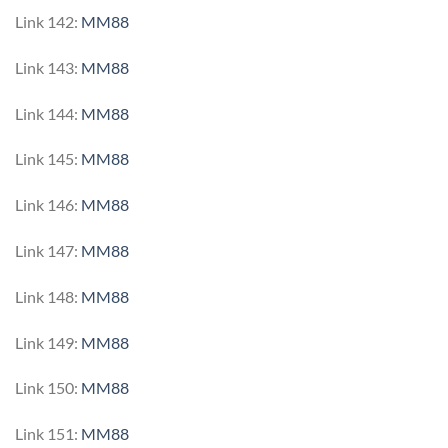
Link 142:
MM88
Link 143:
MM88
Link 144:
MM88
Link 145:
MM88
Link 146:
MM88
Link 147:
MM88
Link 148:
MM88
Link 149:
MM88
Link 150:
MM88
Link 151:
MM88