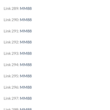
Link 289:
MM88
Link 290:
MM88
Link 291:
MM88
Link 292:
MM88
Link 293:
MM88
Link 294:
MM88
Link 295:
MM88
Link 296:
MM88
Link 297:
MM88
Link 298:
MM88