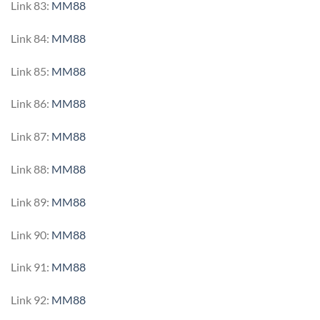
Link 83:
MM88
Link 84:
MM88
Link 85:
MM88
Link 86:
MM88
Link 87:
MM88
Link 88:
MM88
Link 89:
MM88
Link 90:
MM88
Link 91:
MM88
Link 92:
MM88