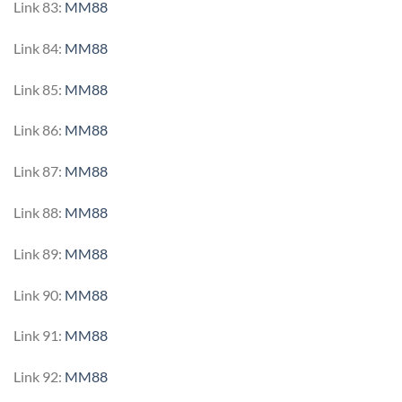
Link 83:
MM88
Link 84:
MM88
Link 85:
MM88
Link 86:
MM88
Link 87:
MM88
Link 88:
MM88
Link 89:
MM88
Link 90:
MM88
Link 91:
MM88
Link 92:
MM88