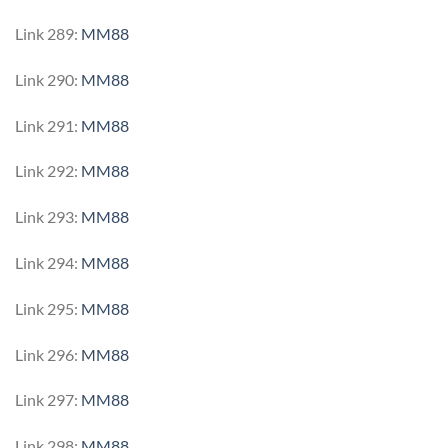
Link 289:
MM88
Link 290:
MM88
Link 291:
MM88
Link 292:
MM88
Link 293:
MM88
Link 294:
MM88
Link 295:
MM88
Link 296:
MM88
Link 297:
MM88
Link 298:
MM88