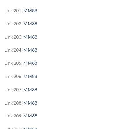
Link 201:
MM88
Link 202:
MM88
Link 203:
MM88
Link 204:
MM88
Link 205:
MM88
Link 206:
MM88
Link 207:
MM88
Link 208:
MM88
Link 209:
MM88
Link 210:
MM88