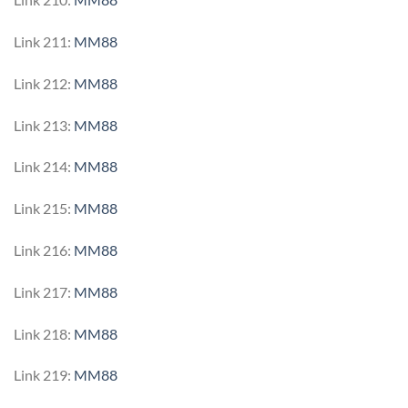
Link 211:
MM88
Link 212:
MM88
Link 213:
MM88
Link 214:
MM88
Link 215:
MM88
Link 216:
MM88
Link 217:
MM88
Link 218:
MM88
Link 219:
MM88