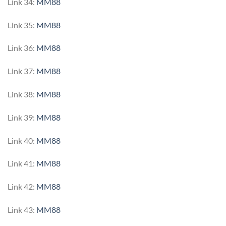
Link 34:
MM88
Link 35:
MM88
Link 36:
MM88
Link 37:
MM88
Link 38:
MM88
Link 39:
MM88
Link 40:
MM88
Link 41:
MM88
Link 42:
MM88
Link 43:
MM88