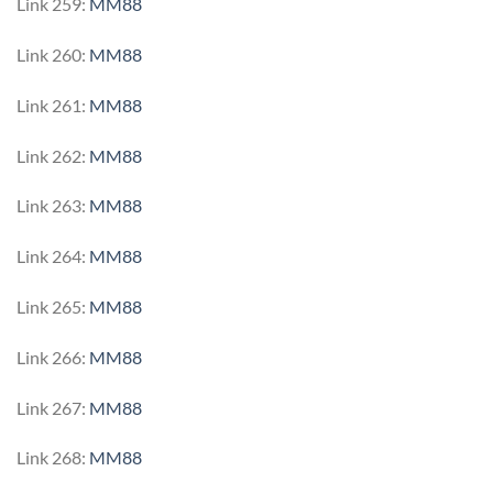
Link 259:
MM88
Link 260:
MM88
Link 261:
MM88
Link 262:
MM88
Link 263:
MM88
Link 264:
MM88
Link 265:
MM88
Link 266:
MM88
Link 267:
MM88
Link 268:
MM88