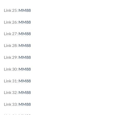
Link 25:
MM88
Link 26:
MM88
Link 27:
MM88
Link 28:
MM88
Link 29:
MM88
Link 30:
MM88
Link 31:
MM88
Link 32:
MM88
Link 33:
MM88