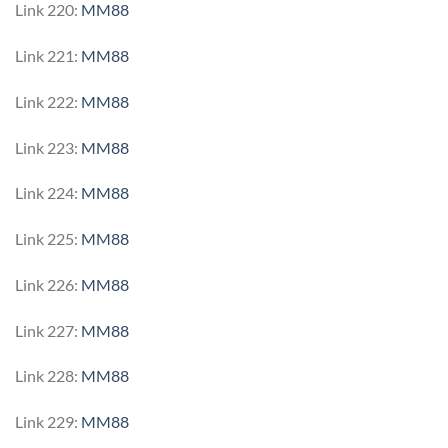
Link 220:
MM88
Link 221:
MM88
Link 222:
MM88
Link 223:
MM88
Link 224:
MM88
Link 225:
MM88
Link 226:
MM88
Link 227:
MM88
Link 228:
MM88
Link 229:
MM88