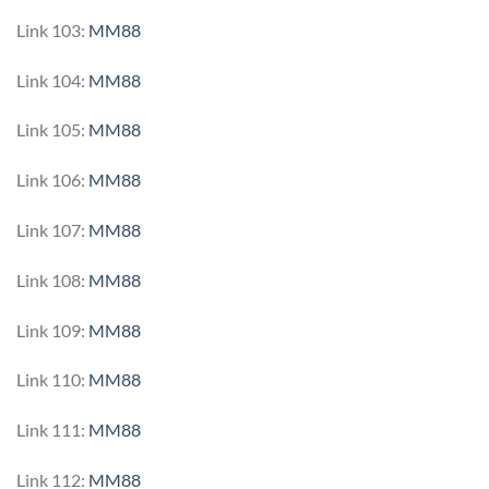
Link 103:
MM88
Link 104:
MM88
Link 105:
MM88
Link 106:
MM88
Link 107:
MM88
Link 108:
MM88
Link 109:
MM88
Link 110:
MM88
Link 111:
MM88
Link 112:
MM88