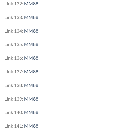
Link 132:
MM88
Link 133:
MM88
Link 134:
MM88
Link 135:
MM88
Link 136:
MM88
Link 137:
MM88
Link 138:
MM88
Link 139:
MM88
Link 140:
MM88
Link 141:
MM88