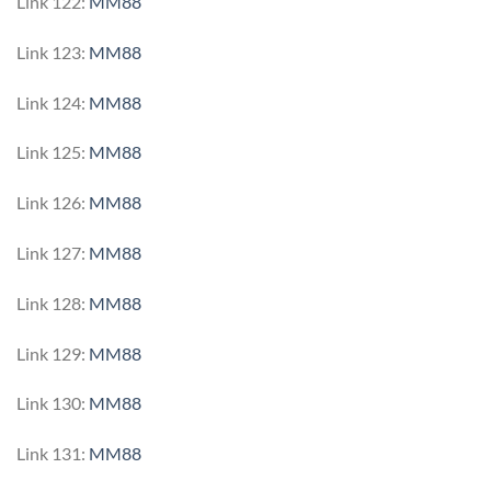
Link 122:
MM88
Link 123:
MM88
Link 124:
MM88
Link 125:
MM88
Link 126:
MM88
Link 127:
MM88
Link 128:
MM88
Link 129:
MM88
Link 130:
MM88
Link 131:
MM88