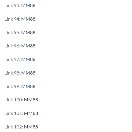
Link 93:
MM88
Link 94:
MM88
Link 95:
MM88
Link 96:
MM88
Link 97:
MM88
Link 98:
MM88
Link 99:
MM88
Link 100:
MM88
Link 101:
MM88
Link 102:
MM88