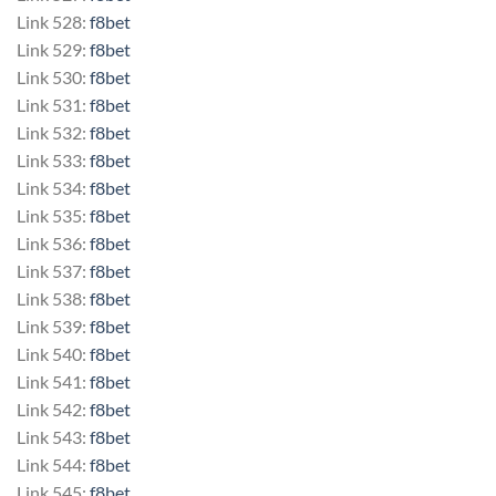
Link 528:
f8bet
Link 529:
f8bet
Link 530:
f8bet
Link 531:
f8bet
Link 532:
f8bet
Link 533:
f8bet
Link 534:
f8bet
Link 535:
f8bet
Link 536:
f8bet
Link 537:
f8bet
Link 538:
f8bet
Link 539:
f8bet
Link 540:
f8bet
Link 541:
f8bet
Link 542:
f8bet
Link 543:
f8bet
Link 544:
f8bet
Link 545:
f8bet