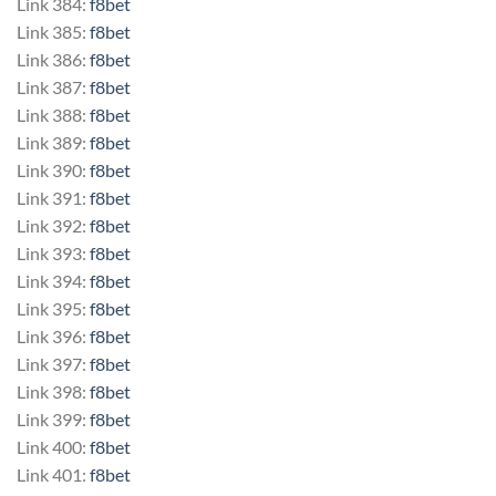
Link 384:
f8bet
Link 385:
f8bet
Link 386:
f8bet
Link 387:
f8bet
Link 388:
f8bet
Link 389:
f8bet
Link 390:
f8bet
Link 391:
f8bet
Link 392:
f8bet
Link 393:
f8bet
Link 394:
f8bet
Link 395:
f8bet
Link 396:
f8bet
Link 397:
f8bet
Link 398:
f8bet
Link 399:
f8bet
Link 400:
f8bet
Link 401:
f8bet