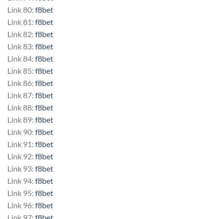
Link 80:
f8bet
Link 81:
f8bet
Link 82:
f8bet
Link 83:
f8bet
Link 84:
f8bet
Link 85:
f8bet
Link 86:
f8bet
Link 87:
f8bet
Link 88:
f8bet
Link 89:
f8bet
Link 90:
f8bet
Link 91:
f8bet
Link 92:
f8bet
Link 93:
f8bet
Link 94:
f8bet
Link 95:
f8bet
Link 96:
f8bet
Link 97:
f8bet