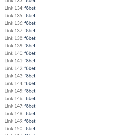
Link 133:
f8bet
Link 134:
f8bet
Link 135:
f8bet
Link 136:
f8bet
Link 137:
f8bet
Link 138:
f8bet
Link 139:
f8bet
Link 140:
f8bet
Link 141:
f8bet
Link 142:
f8bet
Link 143:
f8bet
Link 144:
f8bet
Link 145:
f8bet
Link 146:
f8bet
Link 147:
f8bet
Link 148:
f8bet
Link 149:
f8bet
Link 150:
f8bet