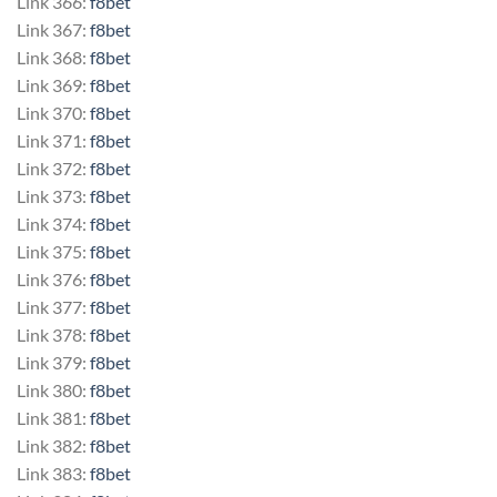
Link 366:
f8bet
Link 367:
f8bet
Link 368:
f8bet
Link 369:
f8bet
Link 370:
f8bet
Link 371:
f8bet
Link 372:
f8bet
Link 373:
f8bet
Link 374:
f8bet
Link 375:
f8bet
Link 376:
f8bet
Link 377:
f8bet
Link 378:
f8bet
Link 379:
f8bet
Link 380:
f8bet
Link 381:
f8bet
Link 382:
f8bet
Link 383:
f8bet