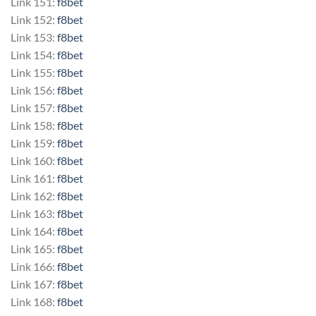
Link 151:
f8bet
Link 152:
f8bet
Link 153:
f8bet
Link 154:
f8bet
Link 155:
f8bet
Link 156:
f8bet
Link 157:
f8bet
Link 158:
f8bet
Link 159:
f8bet
Link 160:
f8bet
Link 161:
f8bet
Link 162:
f8bet
Link 163:
f8bet
Link 164:
f8bet
Link 165:
f8bet
Link 166:
f8bet
Link 167:
f8bet
Link 168:
f8bet