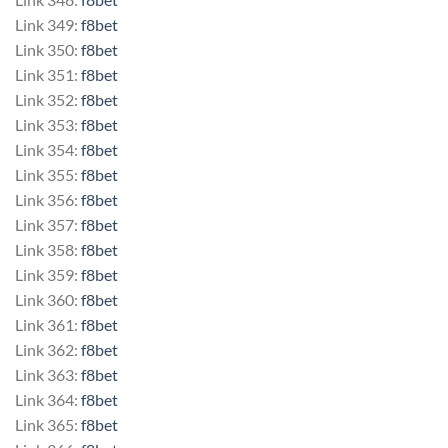
Link 349:
f8bet
Link 350:
f8bet
Link 351:
f8bet
Link 352:
f8bet
Link 353:
f8bet
Link 354:
f8bet
Link 355:
f8bet
Link 356:
f8bet
Link 357:
f8bet
Link 358:
f8bet
Link 359:
f8bet
Link 360:
f8bet
Link 361:
f8bet
Link 362:
f8bet
Link 363:
f8bet
Link 364:
f8bet
Link 365:
f8bet