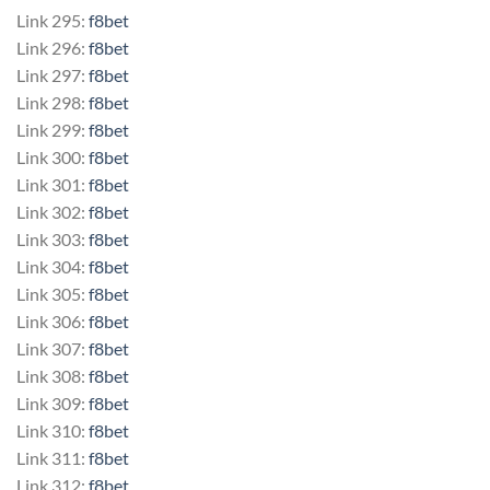
Link 295:
f8bet
Link 296:
f8bet
Link 297:
f8bet
Link 298:
f8bet
Link 299:
f8bet
Link 300:
f8bet
Link 301:
f8bet
Link 302:
f8bet
Link 303:
f8bet
Link 304:
f8bet
Link 305:
f8bet
Link 306:
f8bet
Link 307:
f8bet
Link 308:
f8bet
Link 309:
f8bet
Link 310:
f8bet
Link 311:
f8bet
Link 312:
f8bet