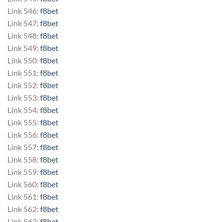
Link 546:
f8bet
Link 547:
f8bet
Link 548:
f8bet
Link 549:
f8bet
Link 550:
f8bet
Link 551:
f8bet
Link 552:
f8bet
Link 553:
f8bet
Link 554:
f8bet
Link 555:
f8bet
Link 556:
f8bet
Link 557:
f8bet
Link 558:
f8bet
Link 559:
f8bet
Link 560:
f8bet
Link 561:
f8bet
Link 562:
f8bet
Link 563:
f8bet