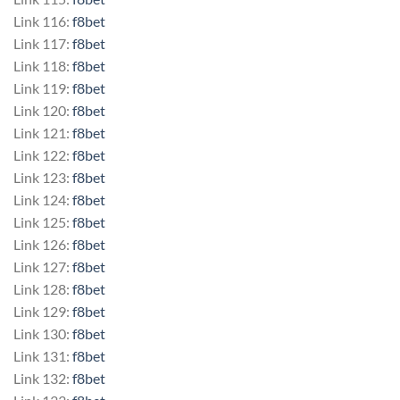
Link 116:
f8bet
Link 117:
f8bet
Link 118:
f8bet
Link 119:
f8bet
Link 120:
f8bet
Link 121:
f8bet
Link 122:
f8bet
Link 123:
f8bet
Link 124:
f8bet
Link 125:
f8bet
Link 126:
f8bet
Link 127:
f8bet
Link 128:
f8bet
Link 129:
f8bet
Link 130:
f8bet
Link 131:
f8bet
Link 132:
f8bet