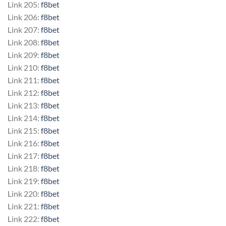
Link 205:
f8bet
Link 206:
f8bet
Link 207:
f8bet
Link 208:
f8bet
Link 209:
f8bet
Link 210:
f8bet
Link 211:
f8bet
Link 212:
f8bet
Link 213:
f8bet
Link 214:
f8bet
Link 215:
f8bet
Link 216:
f8bet
Link 217:
f8bet
Link 218:
f8bet
Link 219:
f8bet
Link 220:
f8bet
Link 221:
f8bet
Link 222:
f8bet