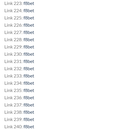
Link 223:
f8bet
Link 224:
f8bet
Link 225:
f8bet
Link 226:
f8bet
Link 227:
f8bet
Link 228:
f8bet
Link 229:
f8bet
Link 230:
f8bet
Link 231:
f8bet
Link 232:
f8bet
Link 233:
f8bet
Link 234:
f8bet
Link 235:
f8bet
Link 236:
f8bet
Link 237:
f8bet
Link 238:
f8bet
Link 239:
f8bet
Link 240:
f8bet