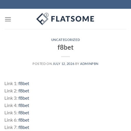
Skip
to
content
UNCATEGORIZED
f8bet
POSTED ON
JULY 12, 2026
BY
ADMINPBN
Link 1:
f8bet
Link 2:
f8bet
Link 3:
f8bet
Link 4:
f8bet
Link 5:
f8bet
Link 6:
f8bet
Link 7:
f8bet