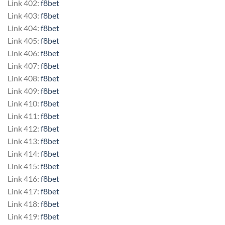
Link 402:
f8bet
Link 403:
f8bet
Link 404:
f8bet
Link 405:
f8bet
Link 406:
f8bet
Link 407:
f8bet
Link 408:
f8bet
Link 409:
f8bet
Link 410:
f8bet
Link 411:
f8bet
Link 412:
f8bet
Link 413:
f8bet
Link 414:
f8bet
Link 415:
f8bet
Link 416:
f8bet
Link 417:
f8bet
Link 418:
f8bet
Link 419:
f8bet