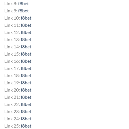
Link 8:
f8bet
Link 9:
f8bet
Link 10:
f8bet
Link 11:
f8bet
Link 12:
f8bet
Link 13:
f8bet
Link 14:
f8bet
Link 15:
f8bet
Link 16:
f8bet
Link 17:
f8bet
Link 18:
f8bet
Link 19:
f8bet
Link 20:
f8bet
Link 21:
f8bet
Link 22:
f8bet
Link 23:
f8bet
Link 24:
f8bet
Link 25:
f8bet