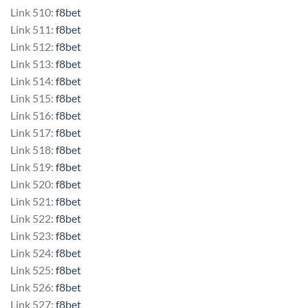
Link 510:
f8bet
Link 511:
f8bet
Link 512:
f8bet
Link 513:
f8bet
Link 514:
f8bet
Link 515:
f8bet
Link 516:
f8bet
Link 517:
f8bet
Link 518:
f8bet
Link 519:
f8bet
Link 520:
f8bet
Link 521:
f8bet
Link 522:
f8bet
Link 523:
f8bet
Link 524:
f8bet
Link 525:
f8bet
Link 526:
f8bet
Link 527:
f8bet