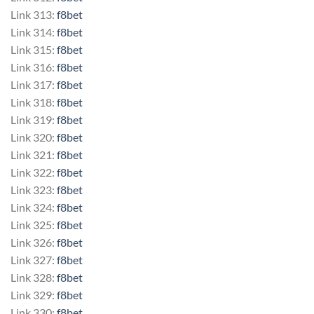
Link 313:
f8bet
Link 314:
f8bet
Link 315:
f8bet
Link 316:
f8bet
Link 317:
f8bet
Link 318:
f8bet
Link 319:
f8bet
Link 320:
f8bet
Link 321:
f8bet
Link 322:
f8bet
Link 323:
f8bet
Link 324:
f8bet
Link 325:
f8bet
Link 326:
f8bet
Link 327:
f8bet
Link 328:
f8bet
Link 329:
f8bet
Link 330:
f8bet