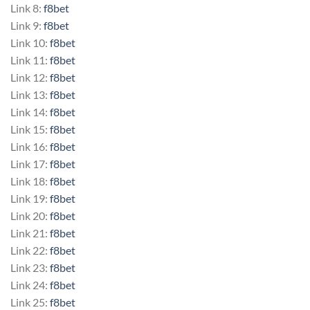
Link 8:
f8bet
Link 9:
f8bet
Link 10:
f8bet
Link 11:
f8bet
Link 12:
f8bet
Link 13:
f8bet
Link 14:
f8bet
Link 15:
f8bet
Link 16:
f8bet
Link 17:
f8bet
Link 18:
f8bet
Link 19:
f8bet
Link 20:
f8bet
Link 21:
f8bet
Link 22:
f8bet
Link 23:
f8bet
Link 24:
f8bet
Link 25:
f8bet