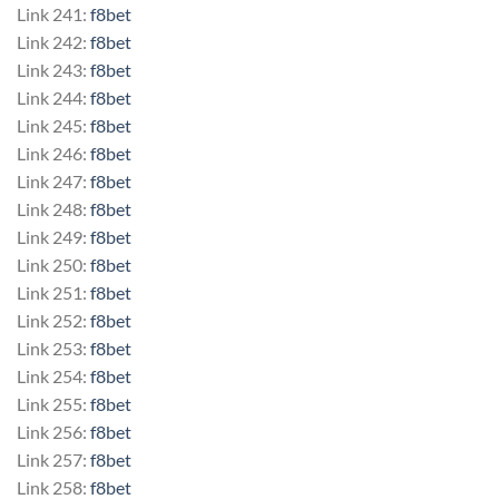
Link 241:
f8bet
Link 242:
f8bet
Link 243:
f8bet
Link 244:
f8bet
Link 245:
f8bet
Link 246:
f8bet
Link 247:
f8bet
Link 248:
f8bet
Link 249:
f8bet
Link 250:
f8bet
Link 251:
f8bet
Link 252:
f8bet
Link 253:
f8bet
Link 254:
f8bet
Link 255:
f8bet
Link 256:
f8bet
Link 257:
f8bet
Link 258:
f8bet