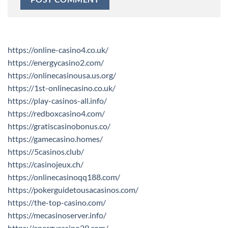
https://online-casino4.co.uk/
https://energycasino2.com/
https://onlinecasinousa.us.org/
https://1st-onlinecasino.co.uk/
https://play-casinos-all.info/
https://redboxcasino4.com/
https://gratiscasinobonus.co/
https://gamecasino.homes/
https://5casinos.club/
https://casinojeux.ch/
https://onlinecasinoqq188.com/
https://pokerguidetousacasinos.com/
https://the-top-casino.com/
https://mecasinoserver.info/
https://energycasino29.com/