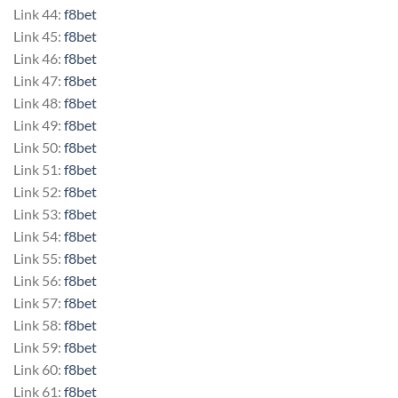
Link 44:
f8bet
Link 45:
f8bet
Link 46:
f8bet
Link 47:
f8bet
Link 48:
f8bet
Link 49:
f8bet
Link 50:
f8bet
Link 51:
f8bet
Link 52:
f8bet
Link 53:
f8bet
Link 54:
f8bet
Link 55:
f8bet
Link 56:
f8bet
Link 57:
f8bet
Link 58:
f8bet
Link 59:
f8bet
Link 60:
f8bet
Link 61:
f8bet