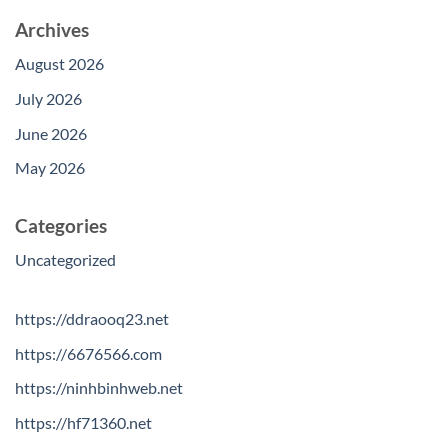
Archives
August 2026
July 2026
June 2026
May 2026
Categories
Uncategorized
https://ddraooq23.net
https://6676566.com
https://ninhbinhweb.net
https://hf71360.net