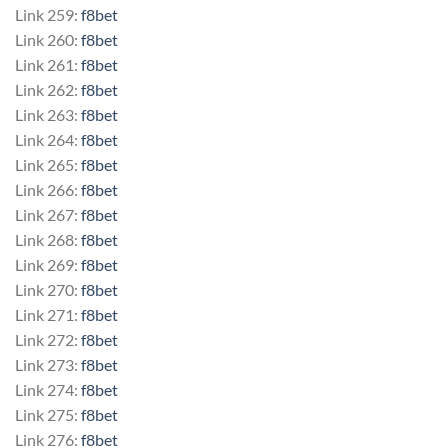
Link 259:
f8bet
Link 260:
f8bet
Link 261:
f8bet
Link 262:
f8bet
Link 263:
f8bet
Link 264:
f8bet
Link 265:
f8bet
Link 266:
f8bet
Link 267:
f8bet
Link 268:
f8bet
Link 269:
f8bet
Link 270:
f8bet
Link 271:
f8bet
Link 272:
f8bet
Link 273:
f8bet
Link 274:
f8bet
Link 275:
f8bet
Link 276:
f8bet