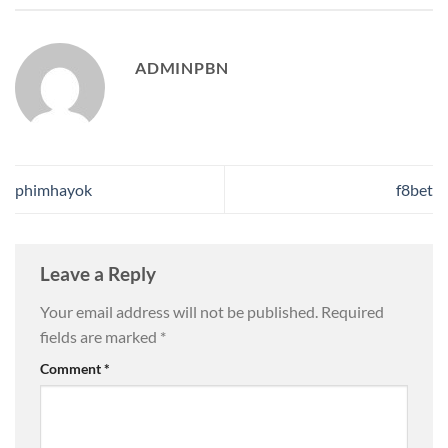
ADMINPBN
phimhayok
f8bet
Leave a Reply
Your email address will not be published.
Required
fields are marked
*
Comment
*