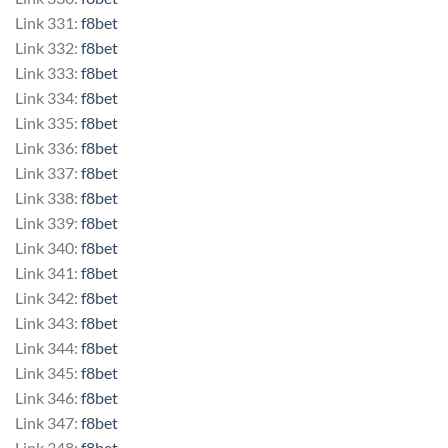
Link 331:
f8bet
Link 332:
f8bet
Link 333:
f8bet
Link 334:
f8bet
Link 335:
f8bet
Link 336:
f8bet
Link 337:
f8bet
Link 338:
f8bet
Link 339:
f8bet
Link 340:
f8bet
Link 341:
f8bet
Link 342:
f8bet
Link 343:
f8bet
Link 344:
f8bet
Link 345:
f8bet
Link 346:
f8bet
Link 347:
f8bet
Link 348:
f8bet