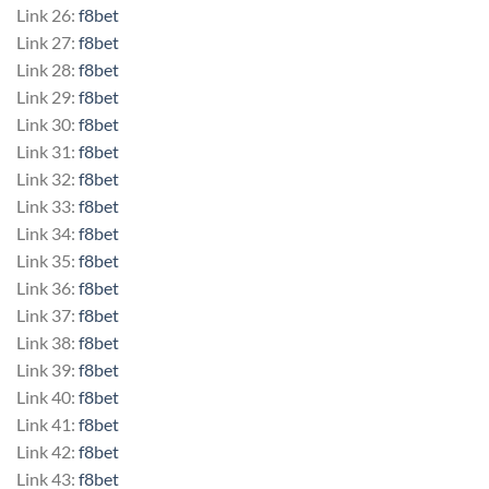
Link 26:
f8bet
Link 27:
f8bet
Link 28:
f8bet
Link 29:
f8bet
Link 30:
f8bet
Link 31:
f8bet
Link 32:
f8bet
Link 33:
f8bet
Link 34:
f8bet
Link 35:
f8bet
Link 36:
f8bet
Link 37:
f8bet
Link 38:
f8bet
Link 39:
f8bet
Link 40:
f8bet
Link 41:
f8bet
Link 42:
f8bet
Link 43:
f8bet