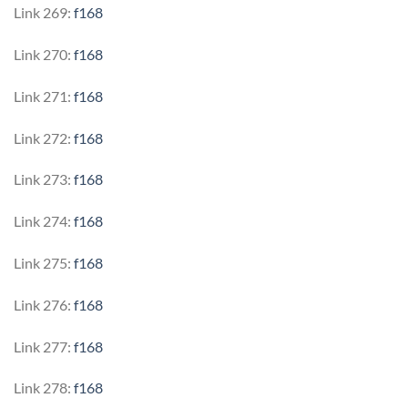
Link 269:
f168
Link 270:
f168
Link 271:
f168
Link 272:
f168
Link 273:
f168
Link 274:
f168
Link 275:
f168
Link 276:
f168
Link 277:
f168
Link 278:
f168