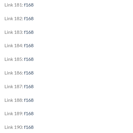
Link 181:
f168
Link 182:
f168
Link 183:
f168
Link 184:
f168
Link 185:
f168
Link 186:
f168
Link 187:
f168
Link 188:
f168
Link 189:
f168
Link 190:
f168