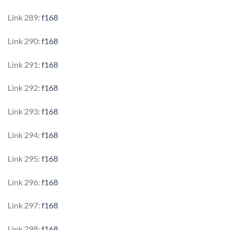
Link 289:
f168
Link 290:
f168
Link 291:
f168
Link 292:
f168
Link 293:
f168
Link 294:
f168
Link 295:
f168
Link 296:
f168
Link 297:
f168
Link 298:
f168