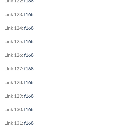
Link 122:
f168
Link 123:
f168
Link 124:
f168
Link 125:
f168
Link 126:
f168
Link 127:
f168
Link 128:
f168
Link 129:
f168
Link 130:
f168
Link 131:
f168