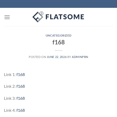
Skip
to
content
UNCATEGORIZED
f168
POSTED ON
JUNE 22, 2026
BY
ADMINPBN
Link 1:
f168
Link 2:
f168
Link 3:
f168
Link 4:
f168