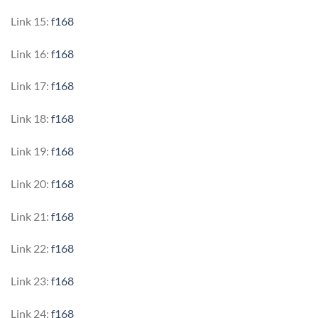
Link 15:
f168
Link 16:
f168
Link 17:
f168
Link 18:
f168
Link 19:
f168
Link 20:
f168
Link 21:
f168
Link 22:
f168
Link 23:
f168
Link 24:
f168