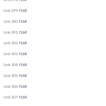
Link 299:
f168
Link 300:
f168
Link 301:
f168
Link 302:
f168
Link 303:
f168
Link 304:
f168
Link 305:
f168
Link 306:
f168
Link 307:
f168