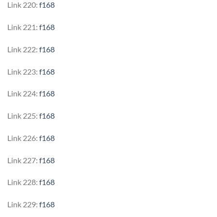
Link 220:
f168
Link 221:
f168
Link 222:
f168
Link 223:
f168
Link 224:
f168
Link 225:
f168
Link 226:
f168
Link 227:
f168
Link 228:
f168
Link 229:
f168