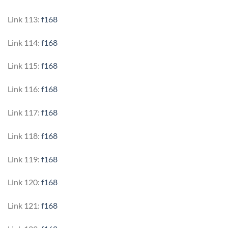
Link 113:
f168
Link 114:
f168
Link 115:
f168
Link 116:
f168
Link 117:
f168
Link 118:
f168
Link 119:
f168
Link 120:
f168
Link 121:
f168