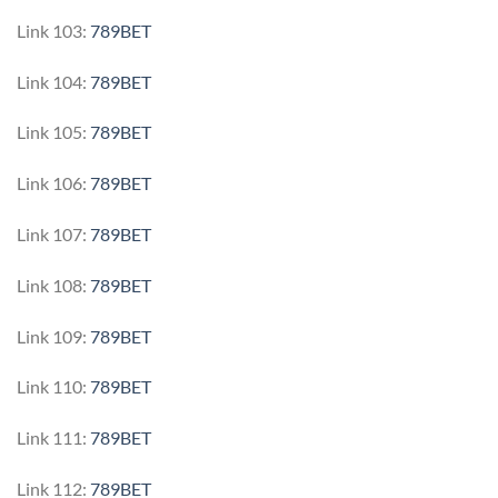
Link 103:
789BET
Link 104:
789BET
Link 105:
789BET
Link 106:
789BET
Link 107:
789BET
Link 108:
789BET
Link 109:
789BET
Link 110:
789BET
Link 111:
789BET
Link 112:
789BET