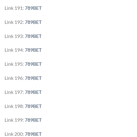
Link 191:
789BET
Link 192:
789BET
Link 193:
789BET
Link 194:
789BET
Link 195:
789BET
Link 196:
789BET
Link 197:
789BET
Link 198:
789BET
Link 199:
789BET
Link 200:
789BET