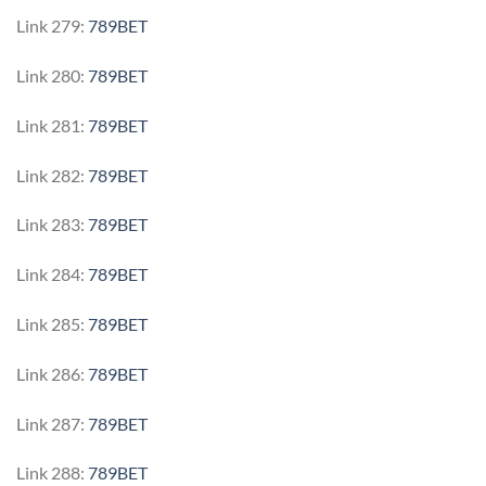
Link 279:
789BET
Link 280:
789BET
Link 281:
789BET
Link 282:
789BET
Link 283:
789BET
Link 284:
789BET
Link 285:
789BET
Link 286:
789BET
Link 287:
789BET
Link 288:
789BET