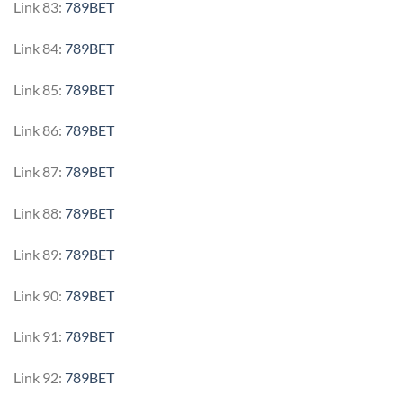
Link 83:
789BET
Link 84:
789BET
Link 85:
789BET
Link 86:
789BET
Link 87:
789BET
Link 88:
789BET
Link 89:
789BET
Link 90:
789BET
Link 91:
789BET
Link 92:
789BET