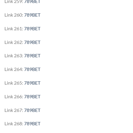
Link 259:
789BET
Link 260:
789BET
Link 261:
789BET
Link 262:
789BET
Link 263:
789BET
Link 264:
789BET
Link 265:
789BET
Link 266:
789BET
Link 267:
789BET
Link 268:
789BET