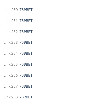
Link 250:
789BET
Link 251:
789BET
Link 252:
789BET
Link 253:
789BET
Link 254:
789BET
Link 255:
789BET
Link 256:
789BET
Link 257:
789BET
Link 258:
789BET