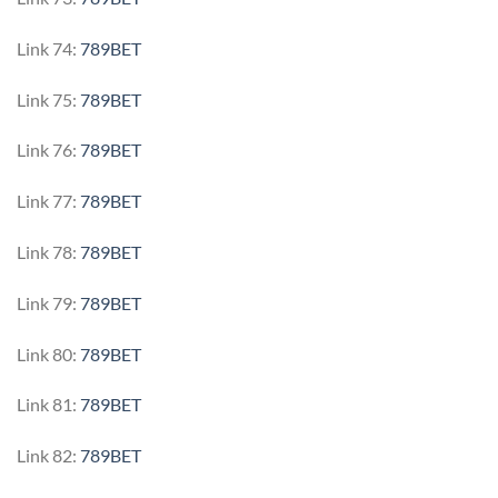
Link 74:
789BET
Link 75:
789BET
Link 76:
789BET
Link 77:
789BET
Link 78:
789BET
Link 79:
789BET
Link 80:
789BET
Link 81:
789BET
Link 82:
789BET