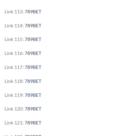
Link 113:
789BET
Link 114:
789BET
Link 115:
789BET
Link 116:
789BET
Link 117:
789BET
Link 118:
789BET
Link 119:
789BET
Link 120:
789BET
Link 121:
789BET