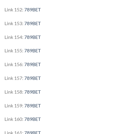
Link 152:
789BET
Link 153:
789BET
Link 154:
789BET
Link 155:
789BET
Link 156:
789BET
Link 157:
789BET
Link 158:
789BET
Link 159:
789BET
Link 160:
789BET
Link 161:
789BET