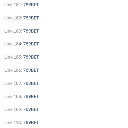
Link 181:
789BET
Link 182:
789BET
Link 183:
789BET
Link 184:
789BET
Link 185:
789BET
Link 186:
789BET
Link 187:
789BET
Link 188:
789BET
Link 189:
789BET
Link 190:
789BET