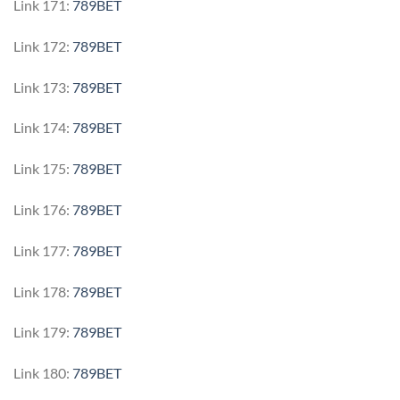
Link 171:
789BET
Link 172:
789BET
Link 173:
789BET
Link 174:
789BET
Link 175:
789BET
Link 176:
789BET
Link 177:
789BET
Link 178:
789BET
Link 179:
789BET
Link 180:
789BET