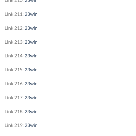
Link 211:
23win
Link 212:
23win
Link 213:
23win
Link 214:
23win
Link 215:
23win
Link 216:
23win
Link 217:
23win
Link 218:
23win
Link 219:
23win