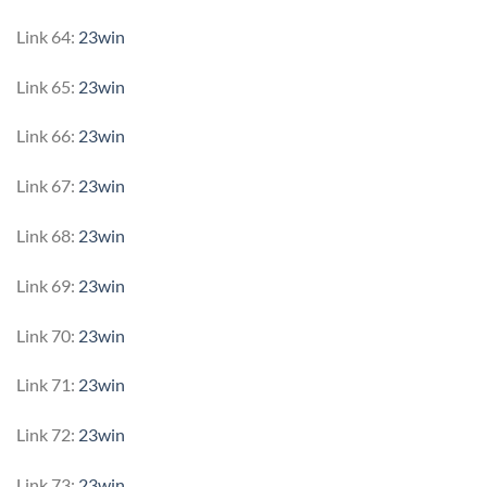
Link 64:
23win
Link 65:
23win
Link 66:
23win
Link 67:
23win
Link 68:
23win
Link 69:
23win
Link 70:
23win
Link 71:
23win
Link 72:
23win
Link 73:
23win