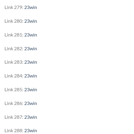
Link 279:
23win
Link 280:
23win
Link 281:
23win
Link 282:
23win
Link 283:
23win
Link 284:
23win
Link 285:
23win
Link 286:
23win
Link 287:
23win
Link 288:
23win