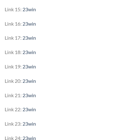
Link 15:
23win
Link 16:
23win
Link 17:
23win
Link 18:
23win
Link 19:
23win
Link 20:
23win
Link 21:
23win
Link 22:
23win
Link 23:
23win
Link 24:
23win