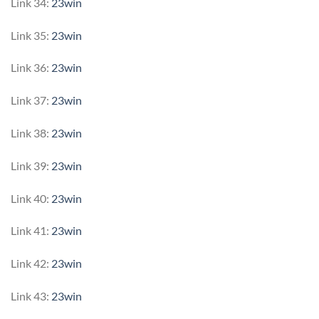
Link 34:
23win
Link 35:
23win
Link 36:
23win
Link 37:
23win
Link 38:
23win
Link 39:
23win
Link 40:
23win
Link 41:
23win
Link 42:
23win
Link 43:
23win