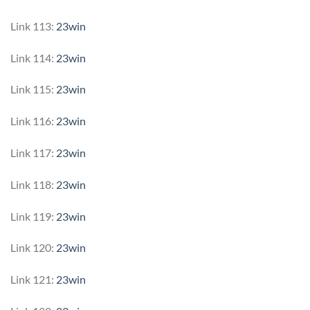
Link 113:
23win
Link 114:
23win
Link 115:
23win
Link 116:
23win
Link 117:
23win
Link 118:
23win
Link 119:
23win
Link 120:
23win
Link 121:
23win