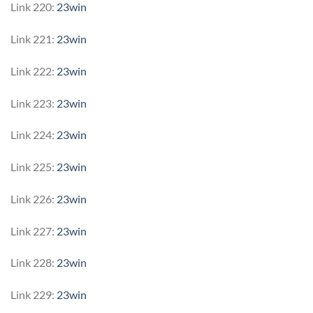
Link 220:
23win
Link 221:
23win
Link 222:
23win
Link 223:
23win
Link 224:
23win
Link 225:
23win
Link 226:
23win
Link 227:
23win
Link 228:
23win
Link 229:
23win