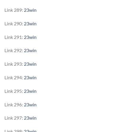
Link 289:
23win
Link 290:
23win
Link 291:
23win
Link 292:
23win
Link 293:
23win
Link 294:
23win
Link 295:
23win
Link 296:
23win
Link 297:
23win
Link 298:
23win