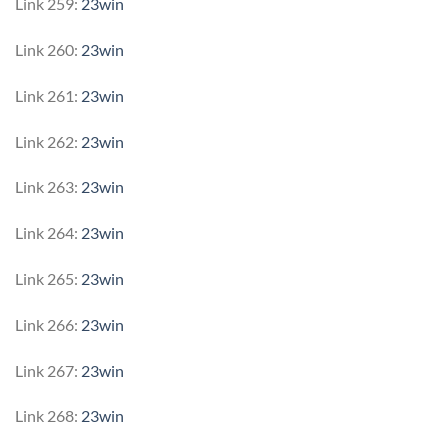
Link 259:
23win
Link 260:
23win
Link 261:
23win
Link 262:
23win
Link 263:
23win
Link 264:
23win
Link 265:
23win
Link 266:
23win
Link 267:
23win
Link 268:
23win